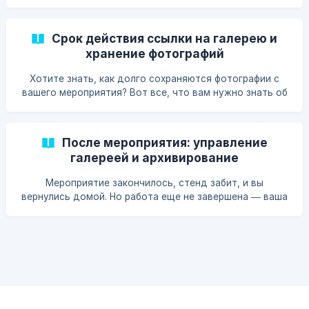
чистоту.
Срок действия ссылки на галерею и
хранение фотографий
Хотите знать, как долго сохраняются фотографии с
вашего мероприятия? Вот все, что вам нужно знать об
истечении срока действия ссылки на галерею и
облачном хранилище фотографий.
После мероприятия: управление
галереей и архивирование
Мероприятие закончилось, стенд забит, и вы
вернулись домой. Но работа еще не завершена — ваша
галерея полна отличного контента, и есть несколько
вещей, которые стоит сделать, прежде чем перейти к
след