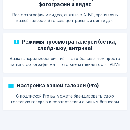
фотографий и видео
Все фотографии и видео, снятые в ALIVE, хранятся в
вашей галерее. Это ваш центральный центр для
просмотра, управления и обмена всеми медиа-
материалами с ваших мероприятий.
Режимы просмотра галереи (сетка,
слайд-шоу, витрина)
Ваша галерея мероприятий — это больше, чем просто
папка с фотографиями — это впечатления гостя. ALIVE
предоставляет вам три различных режима просмотра,
чтобы вы могли сопоставить презентацию галереи с
Настройка вашей галереи (Pro)
С подпиской Pro вы можете брендировать свою
гостевую галерею в соответствии с вашим бизнесом
или мероприятием вашего клиента. Добавьте свой
логотип, установите цвета бренда и добавьте
собственный текс