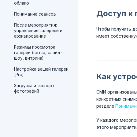
облако
Доступ к 
Понимание сеансов
После мероприятия:
Чтобы получить до
управление галереей и
имеет собственну
архивирование
Режимы просмотра
галереи (сетка, слайд-
шоу, витрина)
Настройка вашей галереи
Как устро
(Pro)
Загрузка и экспорт
фотографий
СМИ организован
конкретных снимко
разделе
Понимани
У каждого меропри
этого мероприяти