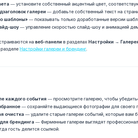
вета
— установите собственный акцентный цвет, соответству
одзаголовок галереи
— добавьте собственный текст на страни
ко шаблоны»
— показывать только доработанные версии шабло
айд-шоу
— управление скоростью слайд-шоу и анимацией де
страиваются на
веб-панели
в разделах
Настройки
→
Галере
в разделе
Настройки галереи и брендинг
.
ле каждого события
— просмотрите галерею, чтобы убедиться
збранное
— сохраняйте выдающиеся фотографии для своего п
я очистка
— удалите старые галереи событий, которые вам б
 для брендинга
— Фирменные галереи выглядят профессионал
гда гость делится ссылкой.