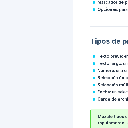
Marcador de p
Opciones
: par
Tipos de p
Texto breve
: e
Texto largo
: u
Número
: una e
Selección úni
Selección múlt
Fecha
: un sele
Carga de arch
Mezcle tipos d
rápidamente: 