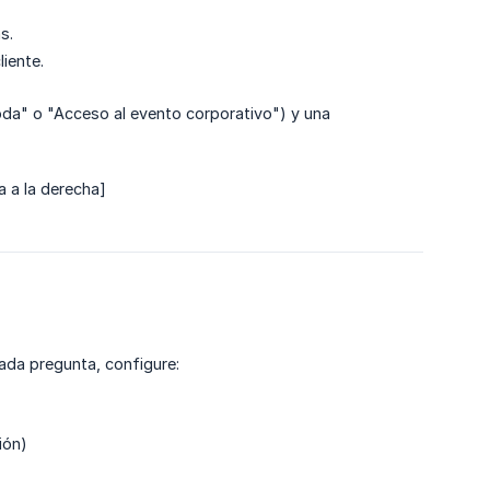
s.
liente.
oda" o "Acceso al evento corporativo") y una
a a la derecha]
cada pregunta, configure:
ión)