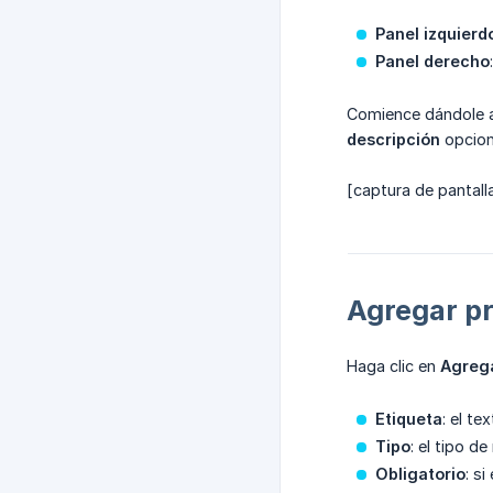
Panel izquierd
Panel derecho
Comience dándole a
descripción
opciona
[captura de pantalla
Agregar p
Haga clic en
Agreg
Etiqueta
: el te
Tipo
: el tipo d
Obligatorio
: s