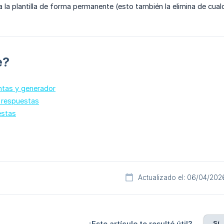
na la plantilla de forma permanente (esto también la elimina de cualq
e?
ntas y generador
 respuestas
estas
Actualizado el: 06/04/202
Sí
¿Este artículo te resultó útil?