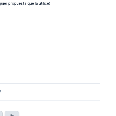
uier propuesta que la utilice)
6
No