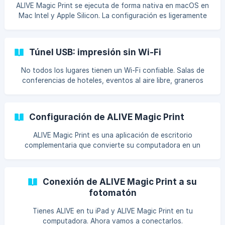
ALIVE Magic Print se ejecuta de forma nativa en macOS en
Mac Intel y Apple Silicon. La configuración es ligeramente
diferente a la de Windows porque macOS usa CUPS para
imprimir y tiene su propio perm
Túnel USB: impresión sin Wi-Fi
No todos los lugares tienen un Wi-Fi confiable. Salas de
conferencias de hoteles, eventos al aire libre, graneros
rurales, sótanos... a veces no hay ninguna red o la red está
tan saturada que bien pod
Configuración de ALIVE Magic Print
ALIVE Magic Print es una aplicación de escritorio
complementaria que convierte su computadora en un
servidor de impresión para su fotomatón ALIVE. Es el
puente entre su iPad y su impresora, y configur
Conexión de ALIVE Magic Print a su
fotomatón
Tienes ALIVE en tu iPad y ALIVE Magic Print en tu
computadora. Ahora vamos a conectarlos.