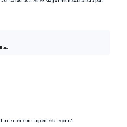
s en su red local. ALIVE Magic Print necesita esto para
llos.
rueba de conexión simplemente expirará.