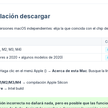
lación descargar
ersiones macOS independientes: elija la que coincida con el chip d
C
, M2, M3, M4)
ores a 2020 + algunos modelos de 2020)
Haga clic en el menú Apple () →
Acerca de esta Mac
. Busque la l
M1/M2/M3/M4
→ compilación Apple Silicon
re
→ Intel build
rsión incorrecta no dañará nada, pero es posible que las func