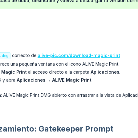
caso de duda, desinstale y vuelva a descargar la versión corr
correcto de
alive-pic.com/download-magic-print
.dmg
ece una pequeña ventana con el icono ALIVE Magic Print.
 Magic Print
al acceso directo a la carpeta
Aplicaciones
.
G y abra
Aplicaciones
→
ALIVE Magic Print
a: ALIVE Magic Print DMG abierto con arrastrar a la vista de Aplicac
nzamiento: Gatekeeper Prompt