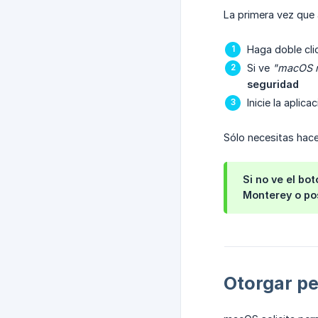
La primera vez que 
Haga doble cli
Si ve
"macOS no
seguridad
Inicie la apli
Sólo necesitas hace
Si no ve el b
Monterey o pos
Otorgar pe