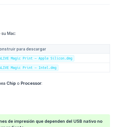
e su Mac:
onstruir para descargar
ALIVE Magic Print — Apple Silicon.dmg
ALIVE Magic Print — Intel.dmg
ínea
Chip
o
Processor
:
iones de impresión que dependen del USB nativo no