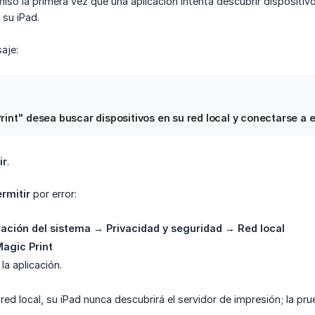
iso la primera vez que una aplicación intenta descubrir dispositivo
 su iPad.
aje:
int" desea buscar dispositivos en su red local y conectarse a e
ir
.
rmitir
por error:
ación del sistema
→
Privacidad y seguridad
→
Red local
agic Print
 la aplicación.
a red local, su iPad nunca descubrirá el servidor de impresión; la p