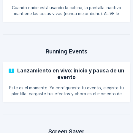
Cuando nadie está usando la cabina, la pantalla inactiva
mantiene las cosas vivas (nunca mejor dicho). ALIVE le
brinda control total sobre lo que muestra el stand entre los
invitados, desde protectore
Running Events
Lanzamiento en vivo: inicio y pausa de un
evento
Este es el momento. Ya configuraste tu evento, elegiste tu
plantilla, cargaste tus efectos y ahora es el momento de
dejar que tus invitados se relajen. La transmisión en vivo
activa el fotomatón y cam
Screen Saver