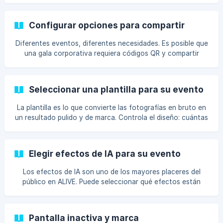
captura y alteren su configuración.
Configurar opciones para compartir
Diferentes eventos, diferentes necesidades. Es posible que
una gala corporativa requiera códigos QR y compartir
correos electrónicos, mientras que una fiesta de
cumpleaños tal vez solo necesite imprim
Seleccionar una plantilla para su evento
La plantilla es lo que convierte las fotografías en bruto en
un resultado pulido y de marca. Controla el diseño: cuántas
fotos, dónde van, qué texto y gráficos las rodean y cómo
se ve la impresión fin
Elegir efectos de IA para su evento
Los efectos de IA son uno de los mayores placeres del
público en ALIVE. Puede seleccionar qué efectos están
disponibles, de modo que pueda adaptar la experiencia para
que coincida con el tema del even
Pantalla inactiva y marca