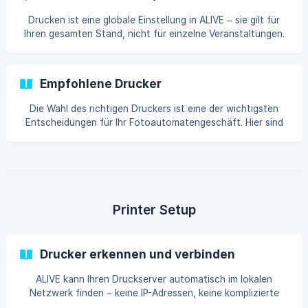
Drucken ist eine globale Einstellung in ALIVE – sie gilt für
Ihren gesamten Stand, nicht für einzelne Veranstaltungen.
Sie können es je nach Bedarf vor jedem Ereignis ein- oder
ausschalten. Schalten S
Empfohlene Drucker
Die Wahl des richtigen Druckers ist eine der wichtigsten
Entscheidungen für Ihr Fotoautomatengeschäft. Hier sind
die Modelle, die wir für die besten Ergebnisse mit ALIVE
empfehlen.
Printer Setup
Drucker erkennen und verbinden
ALIVE kann Ihren Druckserver automatisch im lokalen
Netzwerk finden – keine IP-Adressen, keine komplizierte
Einrichtung. Und wenn die automatische Erkennung nicht