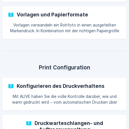
funktioniert, stehen Ihnen einfache B
Vorlagen und Papierformate
Vorlagen verwandeln ein Rohfoto in einen ausgefeilten
Markendruck. In Kombination mit der richtigen Papiergröße
sorgen sie dafür, dass jeder Druck professionell aussieht –
ohne zusätzlichen Aufwand.
Print Configuration
Konfigurieren des Druckverhaltens
Mit ALIVE haben Sie die volle Kontrolle darüber, wie und
wann gedruckt wird – vom automatischen Drucken über
Kopierbeschränkungen bis hin zu Streifenmodi. Hier ist alles
an einem Ort.
Druckwarteschlangen- und