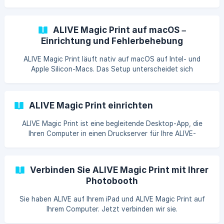
Scheunen auf dem Land, Kellerräume – manchmal gibt es
überhaupt kein Netzwerk oder
ALIVE Magic Print auf macOS –
Einrichtung und Fehlerbehebung
ALIVE Magic Print läuft nativ auf macOS auf Intel- und
Apple Silicon-Macs. Das Setup unterscheidet sich
geringfügig von Windows, da macOS CUPS zum Drucken
verwendet und über eigene Berechtigungen und
ALIVE Magic Print einrichten
ALIVE Magic Print ist eine begleitende Desktop-App, die
Ihren Computer in einen Druckserver für Ihre ALIVE-
Fotokabine verwandelt. Es ist die Brücke zwischen Ihrem
iPad und Ihrem Drucker – und die Einr
Verbinden Sie ALIVE Magic Print mit Ihrer
Photobooth
Sie haben ALIVE auf Ihrem iPad und ALIVE Magic Print auf
Ihrem Computer. Jetzt verbinden wir sie.