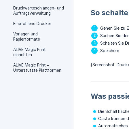
Druckwarteschlangen- und
So schalte
Auftragsverwaltung
Empfohlene Drucker
Gehen Sie zu
E
Vorlagen und
Suchen Sie de
Papierformate
Schalten Sie
D
ALIVE Magic Print
Speichern
einrichten
[Screenshot: Drucke
ALIVE Magic Print –
Unterstützte Plattformen
Was passie
Die Schaltfläch
Gäste können da
Automatisches Dr