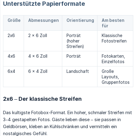
Unterstützte Papierformate
Größe
Abmessungen
Orientierung
Am besten
für
2x6
2 × 6 Zoll
Porträt
Klassische
(hoher
Fotostreifen
Streifen)
4x6
4 × 6 Zoll
Porträt
Fotokarten,
Einzelfotos
6x4
6 × 4 Zoll
Landschaft
Große
Layouts,
Gruppenfotos
2x6 – Der klassische Streifen
Das kultigste Fotobox-Format. Ein hoher, schmaler Streifen mit
3–4 gestapelten Fotos. Gäste lieben diese – sie passen in
Geldbörsen, kleben an Kühlschränken und vermitteln ein
nostalgisches Gefühl.