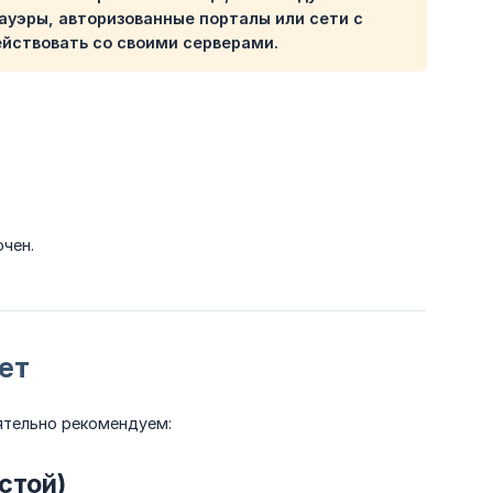
уэры, авторизованные порталы или сети с
йствовать со своими серверами.
ючен.
ет
оятельно рекомендуем:
стой)