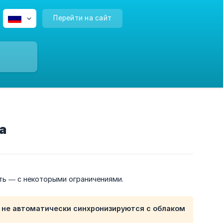
Перейти на сайт
а
ть — с некоторыми ограничениями.
и
не
автоматически синхронизируются с облаком