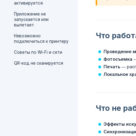
активируется
Приложение не
запускается или
вылетает
Что рабо
Невозможно
подключиться к принтеру
Проведение 
Советы по Wi-Fi и сети
Фотосъемка
—
QR-код не сканируется
Печать
— расп
Локальное хр
Что не ра
Эффекты иску
Синхронизаци