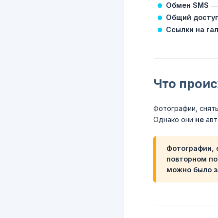
Обмен SMS
— 
Общий доступ
Ссылки на га
Что прои
Фотографии, снят
Однако они
не
авт
Фотографии, 
повторном по
можно было з