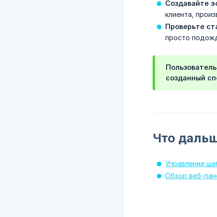
Создавайте э
клиента, прои
Проверьте ст
просто подожд
Пользователь
созданный сп
Что даль
Управление ш
Обзор веб-пан