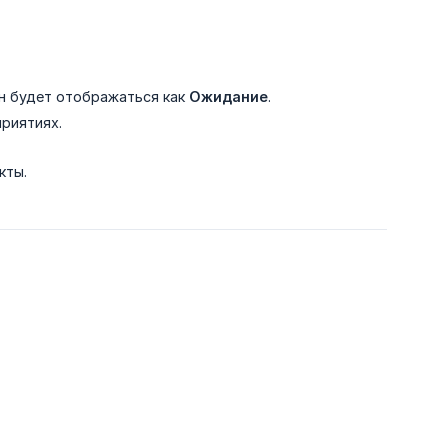
н будет отображаться как
Ожидание
.
приятиях.
кты.