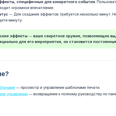
ффекты, специфичные для конкретного события
. Пользова
зводит огромное впечатление.
атус
— Для создания эффектов требуется несколько минут. Н
ите минуту.
ские эффекты — ваше секретное оружие, позволяющее выд
ециально для его мероприятия, он становится постоянны
ше?
аблонами
— просмотр и управление шаблонами печати.
ели управления
— возвращение к полному руководству по пане