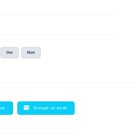
Oui
Non
ous
Envoyer un email