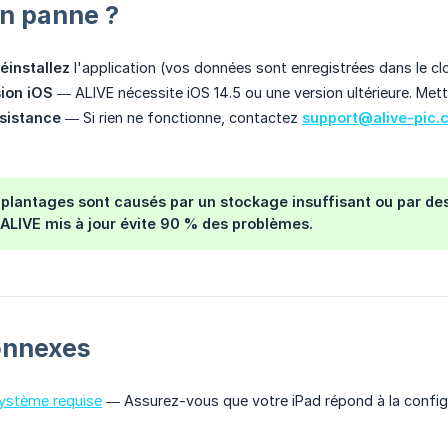
n panne ?
éinstallez
l'application (vos données sont enregistrées dans le cl
sion iOS
— ALIVE nécessite iOS 14.5 ou une version ultérieure. Mette
sistance
— Si rien ne fonctionne, contactez
support@alive-pic.
 plantages sont causés par un stockage insuffisant ou par des
 ALIVE mis à jour évite 90 % des problèmes.
onnexes
système requise
— Assurez-vous que votre iPad répond à la configu