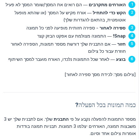
האורחים מתקרבים
— הם רואים את המסך/שומר המסך לא פעיל
הקש כדי להתחיל
— אורח מקיש על המסך (או שהתא מופעל
אוטומטית, בהתאם להגדרות שלך)
ספירה לאחור
- ספירה חזותית מופיעה לפני כל תמונה
Snap!
— התמונה מצולמת עם אפקט הבזק קצר
חזור
— אם התבנית שלך דורשת מספר תמונות, הספירה לאחור
חוזרת עבור כל צילום
בוצע
— לאחר שכל התמונות נלכדו, האורח מועבר למסך השיתוף
[צילום מסך: לכידת מסך ספירה לאחור]
כמה תמונות בכל הפעלה?
מספר התמונות להפעלה נקבע על פי
התבנית
שלך. אם לתבנית שלך יש 3
משבצות תמונה, האורחים יצלמו 3 תמונות. תבניות תמונה בודדות
אומרות צילום אחד וסיום.