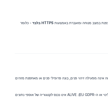
פנת במצב מנוחה ומועברת באמצעות
HTTPS בלבד
- כלומר
אינה מפעילה זיהוי פנים, בונה פרופילי פנים או מאחסנת מזהים
זוהי הבחנה חשובה אם אתה פועל במדינות או מדינות עם חוקי פרטיות ביומטריים (כמו BIPA של אילינוי או ה-EU GDPR). ALIVE אינו נכנס לקטגוריה של אוספי נתונים