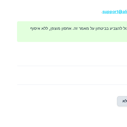
.
support@al
ל להצביע בביטחון על מאמר זה. אחסון מוצפן, ללא איסוף
א