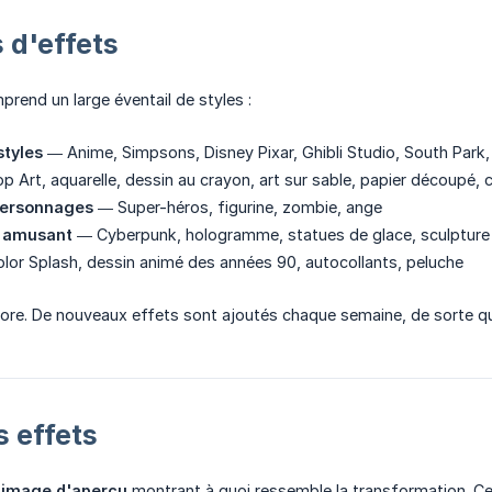
 d'effets
prend un large éventail de styles :
styles
— Anime, Simpsons, Disney Pixar, Ghibli Studio, South Park,
 Art, aquarelle, dessin au crayon, art sur sable, papier découpé, c
personnages
— Super-héros, figurine, zombie, ange
t amusant
— Cyberpunk, hologramme, statues de glace, sculpture 
or Splash, dessin animé des années 90, autocollants, peluche
core. De nouveaux effets sont ajoutés chaque semaine, de sorte que
 effets
e
image d'aperçu
montrant à quoi ressemble la transformation. Ce