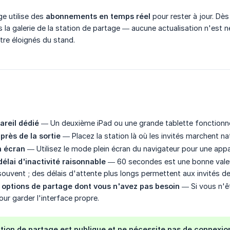
ge utilise des
abonnements en temps réel
pour rester à jour. Dès
 la galerie de la station de partage — aucune actualisation n'est n
re éloignés du stand.
areil dédié
— Un deuxième iPad ou une grande tablette fonctionn
près de la sortie
— Placez la station là où les invités marchent na
n écran
— Utilisez le mode plein écran du navigateur pour une appa
élai d'inactivité raisonnable
— 60 secondes est une bonne valeur
souvent ; des délais d'attente plus longs permettent aux invités de
 options de partage dont vous n'avez pas besoin
— Si vous n'êt
ur garder l'interface propre.
ation de partage est publique et ne nécessite pas de connexio