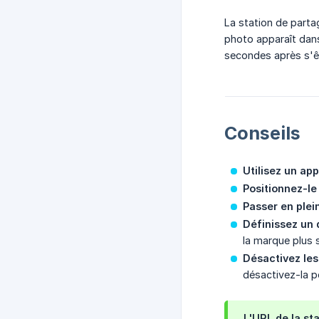
La station de parta
photo apparaît dans
secondes après s'êt
Conseils
Utilisez un app
Positionnez-le 
Passer en plei
Définissez un d
la marque plus 
Désactivez les
désactivez-la po
L'URL de la st