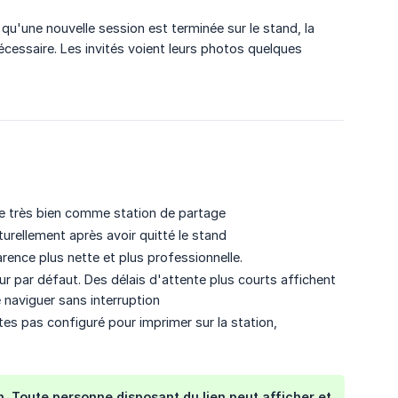
 qu'une nouvelle session est terminée sur le stand, la
écessaire. Les invités voient leurs photos quelques
e très bien comme station de partage
turellement après avoir quitté le stand
rence plus nette et plus professionnelle.
 par défaut. Des délais d'attente plus courts affichent
 naviguer sans interruption
es pas configuré pour imprimer sur la station,
n. Toute personne disposant du lien peut afficher et