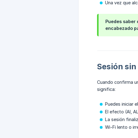
Una vez que alc
Puedes saber c
encabezado pa
Sesión sin
Cuando confirma una
significa:
Puedes iniciar e
El efecto (AI, A
La sesión final
Wi-Fi lento o ir