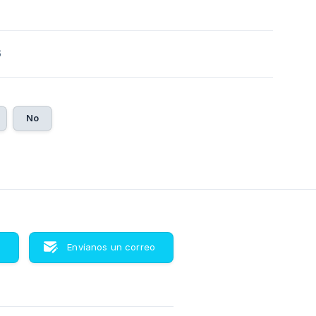
6
No
s
Envíanos un correo