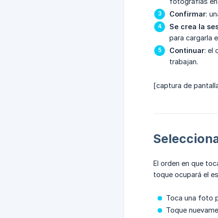
fotografías en 
Confirmar
: u
Se crea la se
para cargarla 
Continuar
: el
trabajan.
[captura de pantall
Selecciona
El orden en que toca
toque ocupará el es
Toca una foto p
Toque nuevament