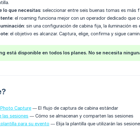
illa.
 lo que necesitas
: seleccionar entre seis buenas tomas es más fá
stente
: el roaming funciona mejor con un operador dedicado que con
iluminación
: sin una configuración de cabina fija, la iluminación es
dote
: el objetivo es alcanzar. Captura, elige, confirma y sigue cami
ng está disponible en
todos los planes
. No se necesita ningun
e?
 Photo Capture
— El flujo de captura de cabina estándar
 las sesiones
— Cómo se almacenan y comparten las sesiones
plantilla para su evento
— Elija la plantilla que utilizarán las sesion