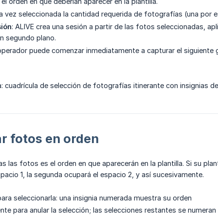
el orden en que deberían aparecer en la plantilla.
na vez seleccionada la cantidad requerida de fotografías (una por es
sión
: ALIVE crea una sesión a partir de las fotos seleccionadas, apli
en segundo plano.
 operador puede comenzar inmediatamente a capturar el siguiente 
a: cuadrícula de selección de fotografías itinerante con insignias d
r fotos en orden
s las fotos es el orden en que aparecerán en la plantilla. Si su plan
pacio 1, la segunda ocupará el espacio 2, y así sucesivamente.
ara seleccionarla: una insignia numerada muestra su orden
e para anular la selección; las selecciones restantes se numera