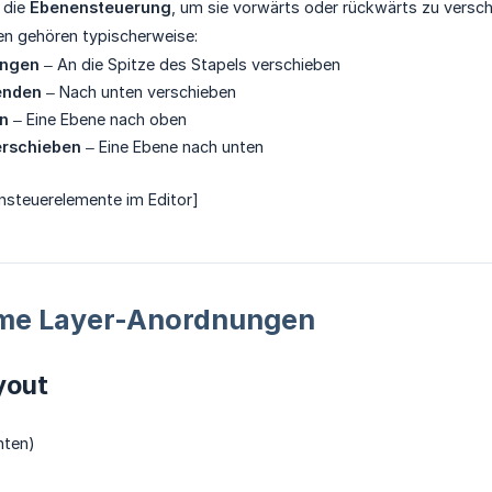
 die
Ebenensteuerung
, um sie vorwärts oder rückwärts zu versc
en gehören typischerweise:
ingen
– An die Spitze des Stapels verschieben
enden
– Nach unten verschieben
n
– Eine Ebene nach oben
erschieben
– Eine Ebene nach unten
nsteuerelemente im Editor]
me Layer-Anordnungen
yout
nten)