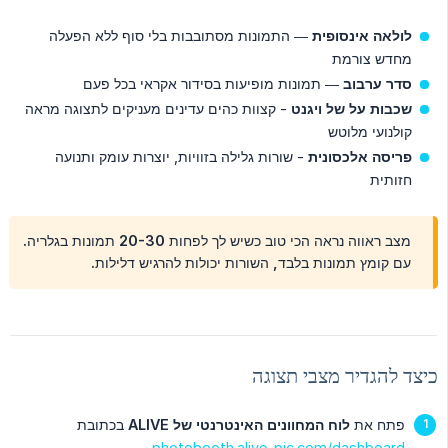
לולאה אינסופית
— התמונות מסתובבות בלי סוף ללא הפעלה
מחדש צורמת
סדר ערבוב
— תמונות מופיעות בסידור אקראי בכל פעם
שכבות על של ויגנט
- קצוות כהים עדינים מעניקים לתצוגה מראה
קולנועי מלוטש
פריסה אלכסונית
- שורות גלילה בזוויות, יוצרות עומק ותנועה
חזותית
מצב ראווה נראה הכי טוב כשיש לך לפחות 20-30 תמונות בגלריה.
עם קומץ תמונות בלבד, השורות יכולות להרגיש דלילות.
כיצד להגדיר מצבי תצוגה
פתח את
לוח המחוונים האינטרנטי של ALIVE
בכתובת
photobooth.alive-pic.com/dashboard