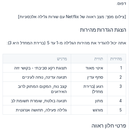
דפוס.
[צילום מסך: מצב ראווה של Netflix עם שורות גלילה אלכסוניות]
הצגת הגדרות מהירות
אתה יכול להגדיר את מהירות הגלילה מ-1 עד 5 (ברירת המחדל היא 3):
מהירות
תווית
מרגיש
1
איטי מאוד
תצוגת רקע סביבתי - בקושי זזה
2
סחף עדין
תנועה עדינה, נוחה לעיניים
3
רגוע (ברירת
קצב נוח, המקום המתוק לרוב
מחדל)
האירועים
4
מתון
תנועה בולטת, שומרת תשומת לב
5
מורגש
גלילה פעילה, תחושה אנרגטית
פרטי חלון ראווה