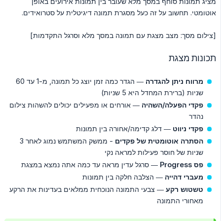
מציג תמונות סוחף במסך מלא שעובר בין תמונות אירועים באופן
אוטומטי. תחשוב על זה כעל מסגרת תמונה דיגיטלית על סטרואידים.
[צילום מסך: מצב מצגת עם תמונה במסך מלא וסרגל התקדמות]
תכונות מצגת
מרווח ניתן להגדרה
— הגדר כמה זמן יוצג כל תמונה, מ-1 עד 60
שניות (ברירת המחדל היא 5 שניות)
פקדי הפעלה/השהיה
— אורחים או מפעילים יכולים להשהות צילום
נהדר
פקדי ניווט
— דלג קדימה/אחורה בין תמונות
הסתרה אוטומטית של פקדים
- ממשק המשתמש נמוג לאחר 3
שניות של חוסר פעילות למראה נקי
פס Progress
— סרגל עדין מראה עד כמה אתה נמצא במצגת
מעברי דהייה
— הצלבה חלקה בין תמונות
טשטוש רקע
— צבעי התמונה הנוכחית ממלאים בעדינות את הרקע
מאחורי התמונה