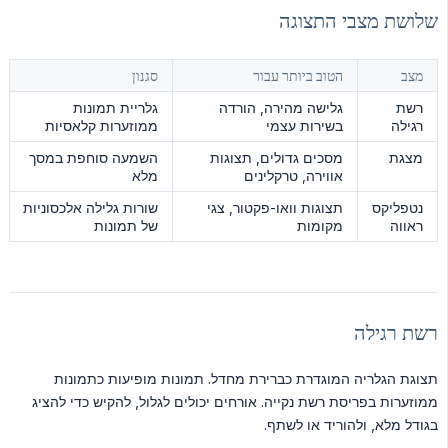
שלושת מצבי התצוגה
מצב
הטוב ביותר עבור
סגנון
רשת
גלישה מהירה, הורדה
גלריית תמונות
רגילה
בשירות עצמי
ממוזערות קלאסיות
מצגת
מסכים גדולים, תצוגות
השמעה סוחפת במסך
אווירה, טרקלינים
מלא
נטפליקס
תצוגות וואו-פקטור, צגי
שורות גלילה אלכסוניות
ראווה
מקומות
של תמונות
רשת רגילה
תצוגת הגלריה המוגדרת כברירת מחדל. תמונות מופיעות כתמונות
ממוזערות בפריסת רשת נקייה. אורחים יכולים לגלול, להקיש כדי להציג
בגודל מלא, ולהוריד או לשתף.