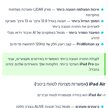
איכות המצלמה הטובה ביותר
— סורק LiDAR ומערכת מצלמות
מתקדמת
המסך הגדול ביותר
— תצוגה בגודל 12.9 אינץ' או 13 אינץ' מעניקה
לאורחים את החוויה הטובה ביותר
המעבד המהיר ביותר
- מטפל באפקטים של AI ועיבוד וידאו מבלי
להזיע
צג ProMotion
— קצב רענון חלק של 120Hz לתחושת פרימיום
לקבלת החוויה הטובה ביותר האפשרית באירועים מקצועיים, עבור
עם iPad Pro העדכני ביותר. הלקוחות שלך והאורחים שלהם יבחינו
בהבדל.
iPad Air (אפשרות מצוינת לטווח בינוני)
ה-
iPad Air
הוא בחירה פנטסטית לטווח הביניים:
ביצועים מוצקים
— מטפל בכל תכונות ALIVE בצורה חלקה