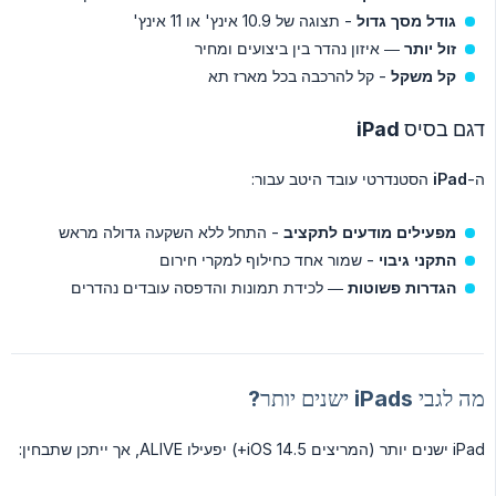
גודל מסך גדול
- תצוגה של 10.9 אינץ' או 11 אינץ'
זול יותר
— איזון נהדר בין ביצועים ומחיר
קל משקל
- קל להרכבה בכל מארז תא
דגם בסיס iPad
ה-
iPad
הסטנדרטי עובד היטב עבור:
מפעילים מודעים לתקציב
- התחל ללא השקעה גדולה מראש
התקני גיבוי
- שמור אחד כחילוף למקרי חירום
הגדרות פשוטות
— לכידת תמונות והדפסה עובדים נהדרים
מה לגבי iPads ישנים יותר?
iPad ישנים יותר (המריצים iOS 14.5+) יפעילו ALIVE, אך ייתכן שתבחין: