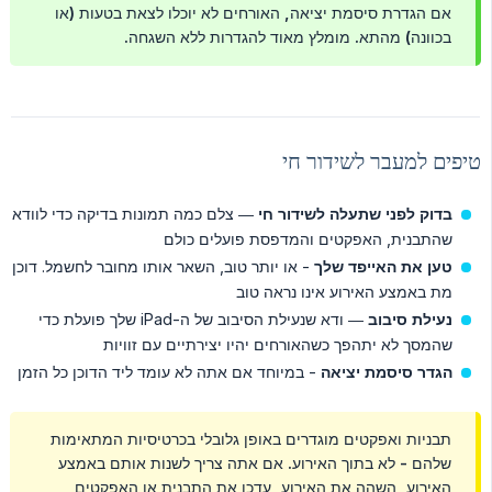
אם הגדרת סיסמת יציאה, האורחים לא יוכלו לצאת בטעות (או
בכוונה) מהתא. מומלץ מאוד להגדרות ללא השגחה.
טיפים למעבר לשידור חי
בדוק לפני שתעלה לשידור חי
— צלם כמה תמונות בדיקה כדי לוודא
שהתבנית, האפקטים והמדפסת פועלים כולם
טען את האייפד שלך
- או יותר טוב, השאר אותו מחובר לחשמל. דוכן
מת באמצע האירוע אינו נראה טוב
נעילת סיבוב
— ודא שנעילת הסיבוב של ה-iPad שלך פועלת כדי
שהמסך לא יתהפך כשהאורחים יהיו יצירתיים עם זוויות
הגדר סיסמת יציאה
- במיוחד אם אתה לא עומד ליד הדוכן כל הזמן
תבניות ואפקטים מוגדרים באופן גלובלי בכרטיסיות המתאימות
שלהם - לא בתוך האירוע. אם אתה צריך לשנות אותם באמצע
האירוע, השהה את האירוע, עדכן את התבנית או האפקטים