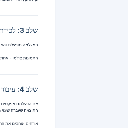
שלב 3: לכידת מסך
המצלמה מופעלת והאור
התמונות צולמו - אחת 
שלב 4: עיבוד אפקטים של AI
אם הפעלתם אפקטים של AI, כאן מתרחש הקסם. The guest's photo is sent for AI processing.
התוצאה שעברה שינוי מ
אורחים אוהבים את הרג