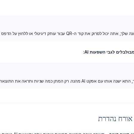
 את קוד ה-QR עבור עותק דיגיטלי או ללחוץ על הדפס עבור אחד פיזי - או שניהם!"
לבלים לגבי השפעות AI:
 אפקט AI מהנה. רק המתן כמה שניות ותראה את התוצאה!"
 אורח נהדרת