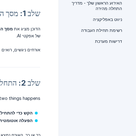
האירוע הראשון שלך - מדריך
התחלה מהירה
שלב 1: מסך המשיכה
ניווט באפליקציה
הדוכן מציג את
מסך המ
רשימת תחילת העבודה
של אפקטי AI.
דרישות מערכת
אורחים ניגשים, רואים
שלב 2: התחלת הפעלה
two things happens:
הקש כדי להתחיל
—
הפעלה אוטומטית
כך או כך, האורח נמצא 