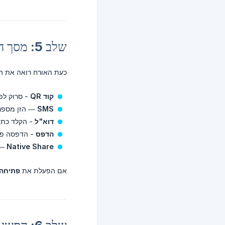
שלב 5: מסך השיתוף
כעת האורח רואה את הת
קוד QR
- סרוק לפ
SMS
— הזן מספר 
דוא"ל
- הקלד כתו
הדפס
- הדפסה פי
Native Share
— פ
אם הפעלת את
פתיחה 