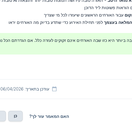
א מואר היטב
- תאורה טובה פירושה תמונות טובות יותר ותוצאות AI טובות יותר
הוראות פשוטות ליד הדוכן
קום
עבור האורחים הראשונים שיעזרו לכל מי שצריך
 המלאה בעצמך
לפני תחילת האירוע כדי שתדע בדיוק מה האורחים יראו
בה ביותר היא כזו שבה האורחים אינם זקוקים לעזרה כלל. אם הגדרתם הכל נכון
עודכן בתאריך: 06/04/2026
כן
ל
האם המאמר עזר לך?