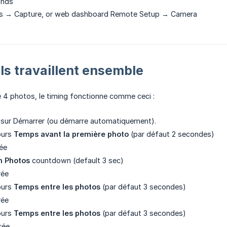
onds
s → Capture, or web dashboard Remote Setup → Camera
s travaillent ensemble
 4 photos, le timing fonctionne comme ceci :
e sur Démarrer (ou démarre automatiquement).
ours
Temps avant la première photo
(par défaut 2 secondes)
ée
n Photos
countdown (default 3 sec)
rée
ours
Temps entre les photos
(par défaut 3 secondes)
rée
ours
Temps entre les photos
(par défaut 3 secondes)
rée