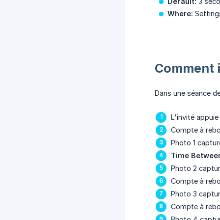
Default:
3 sec
Where:
Setting
Comment il
Dans une séance de
L'invité appui
Compte à reb
Photo 1 captur
Time Betwee
Photo 2 captu
Compte à reb
Photo 3 captu
Compte à reb
Photo 4 captu