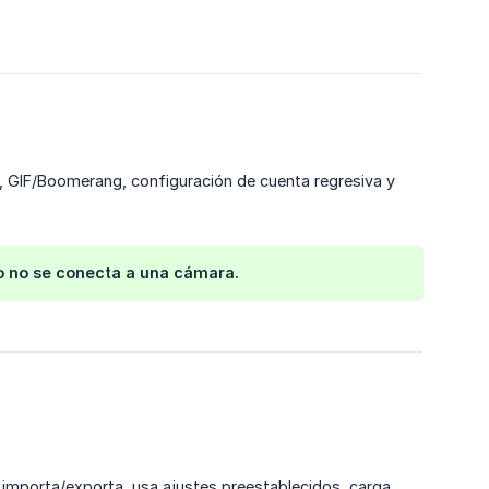
0, GIF/Boomerang, configuración de cuenta regresiva y
ero no se conecta a una cámara.
al, importa/exporta, usa ajustes preestablecidos, carga