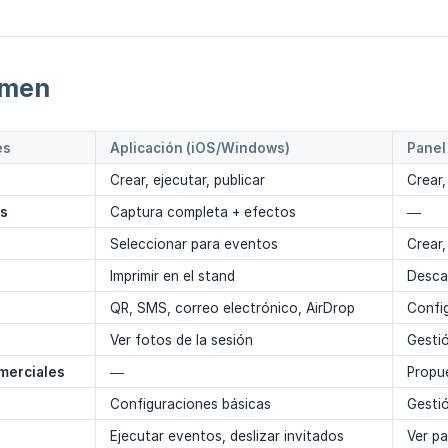
umen
es
Aplicación (iOS/Windows)
Panel
Crear, ejecutar, publicar
Crear,
os
Captura completa + efectos
—
Seleccionar para eventos
Crear,
Imprimir en el stand
Desca
QR, SMS, correo electrónico, AirDrop
Config
Ver fotos de la sesión
Gestió
merciales
—
Propue
Configuraciones básicas
Gestió
Ejecutar eventos, deslizar invitados
Ver pa