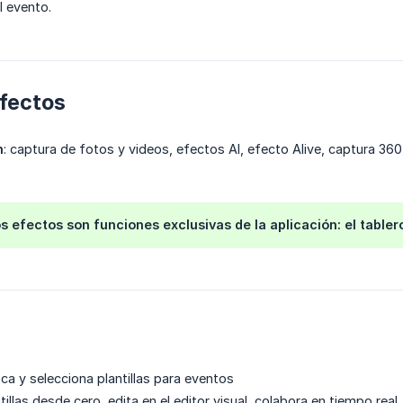
l evento.
efectos
n
: captura de fotos y videos, efectos AI, efecto Alive, captura 36
os efectos son funciones exclusivas de la aplicación: el tabl
sca y selecciona plantillas para eventos
ntillas desde cero, edita en el editor visual, colabora en tiempo re