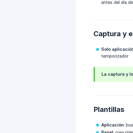
antes del día de
Captura y 
Solo aplicació
temporizador
La captura y l
Plantillas
Aplicación
: bu
Panel
: crea pla