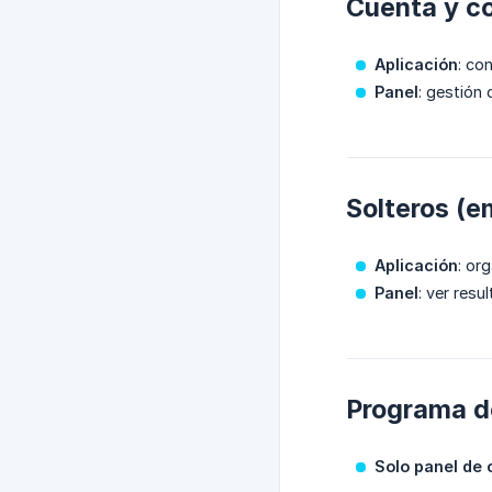
Cuenta y c
Aplicación
: co
Panel
: gestión
Solteros (e
Aplicación
: or
Panel
: ver res
Programa de
Solo panel de 