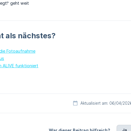
egt!“ geht weit
 als nächstes?
 die Fotoaufnahme
us
n ALIVE funktioniert
Aktualisiert am: 06/04/202
Ja
War dieser Beitrag hilfreich?